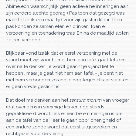
Abimelech waarschijnlijk geen actieve herinneringen aan
zijn eerdere slechte gedrag.) Pas toen dat gezegd was
maakte Izaäk een maaltijd voor zijn gasten klaar. Toen
pas konden ze samen eten en drinken; toen er
verzoening en toenadering was. En na de maaltijd sloten
ze een verbond.
Blijkbaar vond Izaäk dat er eerst verzoening met de
vijand moet zijn voor hij met hem aan tafel gaat. Iets om
over na te denken: je wordt geacht je vijand lief te
hebben , maar je gaat niet hem aan tafel – je bent niet
met hem verbonden zolang je nog tegen elkaar staat en
er geen vrede gesticht is.
Dat doet me denken aan het
sensura morum
van vroeger
(dat overigens in sommige kerken nog steeds
gepraktiseerd wordt): als er een belemmeringen is om
aan de tafel van de Heer te gaan door onenigheid of
een andere zonde wordt dat eerst uitgesproken en
rechtgezet voor de viering.