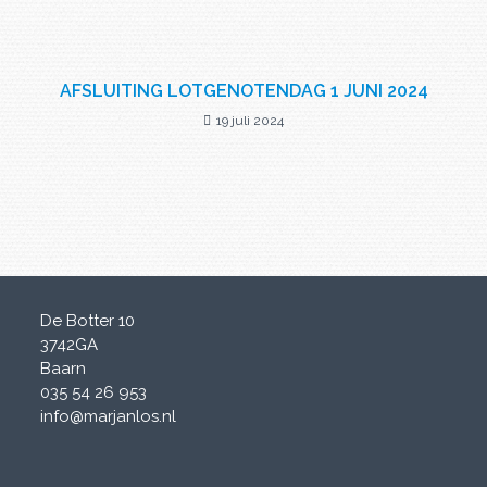
AFSLUITING LOTGENOTENDAG 1 JUNI 2024
19 juli 2024
De Botter 10
3742GA
Baarn
035 54 26 953
info@marjanlos.nl