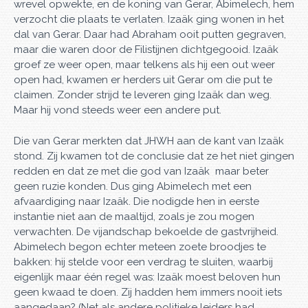
wrevel opwekte, en de koning van Gerar, Abimelech, hem
verzocht die plaats te verlaten. Izaäk ging wonen in het
dal van Gerar. Daar had Abraham ooit putten gegraven,
maar die waren door de Filistijnen dichtgegooid. Izaäk
groef ze weer open, maar telkens als hij een out weer
open had, kwamen er herders uit Gerar om die put te
claimen. Zonder strijd te leveren ging Izaäk dan weg.
Maar hij vond steeds weer een andere put.
Die van Gerar merkten dat JHWH aan de kant van Izaäk
stond. Zij kwamen tot de conclusie dat ze het niet gingen
redden en dat ze met die god van Izaäk maar beter
geen ruzie konden. Dus ging Abimelech met een
afvaardiging naar Izaäk. Die nodigde hen in eerste
instantie niet aan de maaltijd, zoals je zou mogen
verwachten. De vijandschap bekoelde de gastvrijheid.
Abimelech begon echter meteen zoete broodjes te
bakken: hij stelde voor een verdrag te sluiten, waarbij
eigenlijk maar één regel was: Izaäk moest beloven hun
geen kwaad te doen. Zij hadden hem immers nooit iets
aangedaan? (Net als andere politieke leiders had