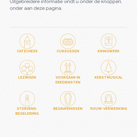
Uitgebreidere informatie vindt u onder de knoppen,
onder aan deze pagina.
CATECHESE
CURSUSSEN
KRINGWERK
LEZINGEN
VOORGAAN IN
KERSTMUSICAL
EREDIENSTEN
STERVENS-
BEGRAFENISSEN
ROUW-VERWERKING
BEGELEIDING